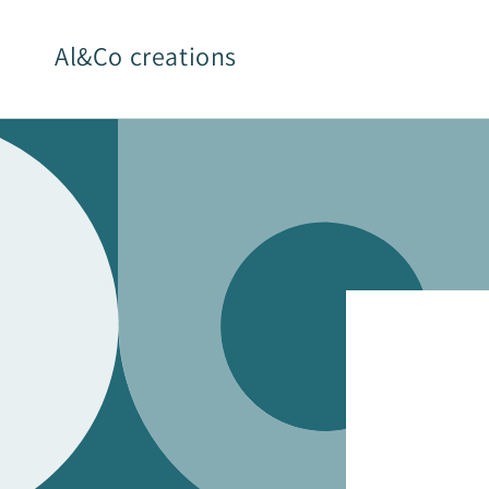
et
passer
au
Al&Co creations
contenu