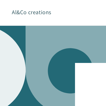
et
passer
au
Al&Co creations
contenu