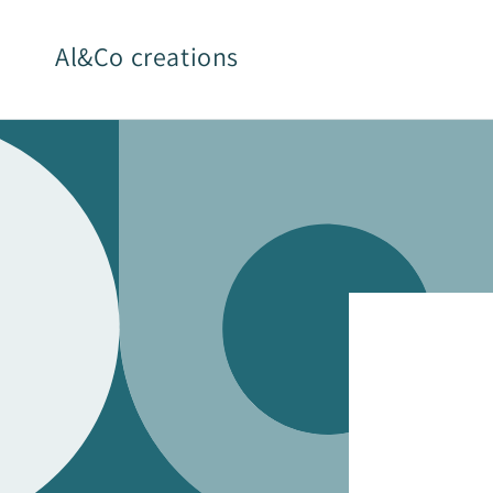
et
passer
au
Al&Co creations
contenu