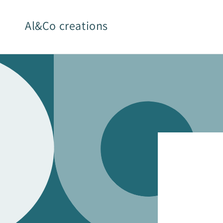
et
passer
au
Al&Co creations
contenu